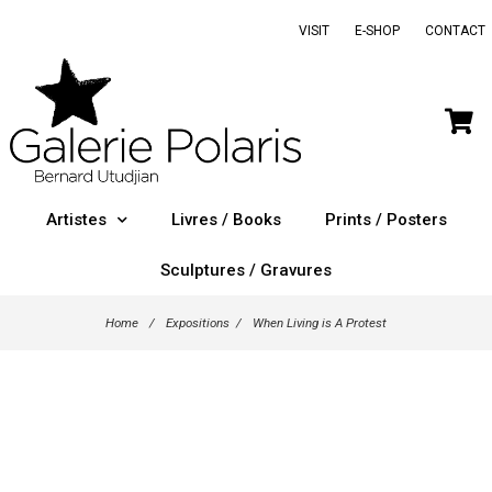
VISIT
E-SHOP
CONTACT
Artistes
Livres / Books
Prints / Posters
Sculptures / Gravures
Home
/
Expositions
/
When Living is A Protest