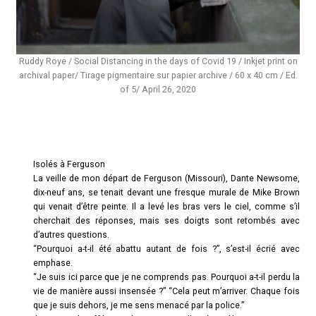
Ruddy Roye / Social Distancing in the days of Covid 19 / Inkjet print on
archival paper/ Tirage pigmentaire sur papier archive / 60 x 40 cm / Ed.
of 5/ April 26, 2020
Isolés à Ferguson
La veille de mon départ de Ferguson (Missouri), Dante Newsome,
dix-neuf ans, se tenait devant une fresque murale de Mike Brown
qui venait d’être peinte. Il a levé les bras vers le ciel, comme s’il
cherchait des réponses, mais ses doigts sont retombés avec
d’autres questions.
“Pourquoi a-t-il été abattu autant de fois ?”, s’est-il écrié avec
emphase.
“Je suis ici parce que je ne comprends pas. Pourquoi a-t-il perdu la
vie de manière aussi insensée ?” “Cela peut m’arriver. Chaque fois
que je suis dehors, je me sens menacé par la police.”