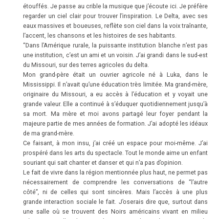
étouffés. Je passe au crible la musique que j’écoute ici. Je préfère
regarder un ciel clair pour trouver l’inspiration. Le Delta, avec ses
eaux massives et boueuses, reflète son ciel dans la voix traînante,
l’accent, les chansons et les histoires de ses habitants.
“Dans l’Amérique rurale, la puissante institution blanche n’est pas
une institution, c’est un ami et un voisin. J’ai grandi dans le sud-est
du Missouri, sur des terres agricoles du delta.
Mon grand-père était un ouvrier agricole né à Luka, dans le
Mississippi. Il n’avait qu’une éducation très limitée. Ma grand-mère,
originaire du Missouri, a eu accès à l’éducation et y voyait une
grande valeur. Elle a continué à s’éduquer quotidiennement jusqu’à
sa mort. Ma mère et moi avons partagé leur foyer pendant la
majeure partie de mes années de formation. J’ai adopté les idéaux
de ma grand-mère.
Ce faisant, à mon insu, j’ai créé un espace pour moi-même. J’ai
prospéré dans les arts du spectacle. Tout le monde aime un enfant
souriant qui sait chanter et danser et qui n’a pas d’opinion.
Le fait de vivre dans la région mentionnée plus haut, ne permet pas
nécessairement de comprendre les conversations de “l’autre
côté”, ni de celles qui sont sincères. Mais l’accès à une plus
grande interaction sociale le fait. J’oserais dire que, surtout dans
une salle où se trouvent des Noirs américains vivant en milieu