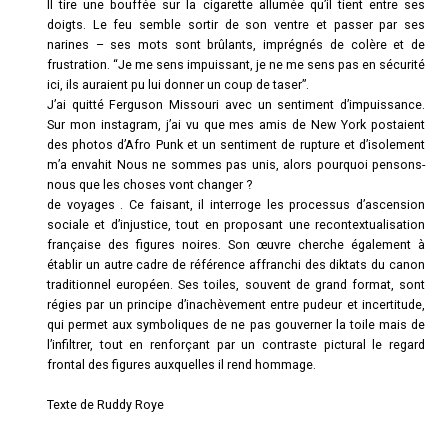
Il tire une bouffée sur la cigarette allumée qu’il tient entre ses
doigts. Le feu semble sortir de son ventre et passer par ses
narines – ses mots sont brûlants, imprégnés de colère et de
frustration. “Je me sens impuissant, je ne me sens pas en sécurité
ici, ils auraient pu lui donner un coup de taser”.
J’ai quitté Ferguson Missouri avec un sentiment d’impuissance.
Sur mon instagram, j’ai vu que mes amis de New York postaient
des photos d’Afro Punk et un sentiment de rupture et d’isolement
m’a envahit Nous ne sommes pas unis, alors pourquoi pensons-
nous que les choses vont changer ?
de voyages . Ce faisant, il interroge les processus d’ascension
sociale et d’injustice, tout en proposant une recontextualisation
française des figures noires. Son œuvre cherche également à
établir un autre cadre de référence affranchi des diktats du canon
traditionnel européen. Ses toiles, souvent de grand format, sont
régies par un principe d’inachèvement entre pudeur et incertitude,
qui permet aux symboliques de ne pas gouverner la toile mais de
l’infiltrer, tout en renforçant par un contraste pictural le regard
frontal des figures auxquelles il rend hommage.
Texte de Ruddy Roye