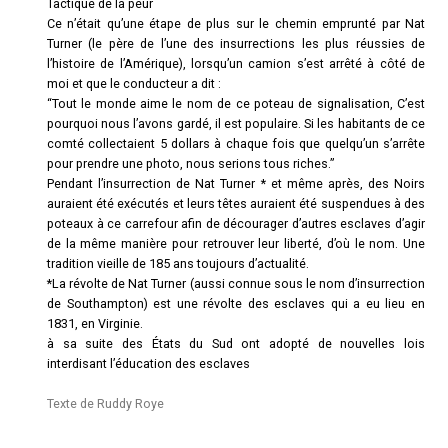
Tactique de la peur
Ce n’était qu’une étape de plus sur le chemin emprunté par Nat
Turner (le père de l’une des insurrections les plus réussies de
l’histoire de l’Amérique), lorsqu’un camion s’est arrêté à côté de
moi et que le conducteur a dit :
“Tout le monde aime le nom de ce poteau de signalisation, C’est
pourquoi nous l’avons gardé, il est populaire. Si les habitants de ce
comté collectaient 5 dollars à chaque fois que quelqu’un s’arrête
pour prendre une photo, nous serions tous riches.”
Pendant l’insurrection de Nat Turner * et même après, des Noirs
auraient été exécutés et leurs têtes auraient été suspendues à des
poteaux à ce carrefour afin de décourager d’autres esclaves d’agir
de la même manière pour retrouver leur liberté, d’où le nom. Une
tradition vieille de 185 ans toujours d’actualité.
*La révolte de Nat Turner (aussi connue sous le nom d’insurrection
de Southampton) est une révolte des esclaves qui a eu lieu en
1831, en Virginie.
à sa suite des États du Sud
ont adopté de nouvelles lois
interdisant l’éducation des esclaves
Texte de Ruddy Roye