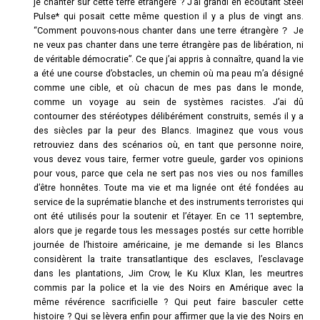
je chanter sur cette terre étrangère ? J’ai grandi en écoutant Steel
Pulse* qui posait cette même question il y a plus de vingt ans.
“Comment pouvons-nous chanter dans une terre étrangère？ Je
ne veux pas chanter dans une terre étrangère pas de libération, ni
de véritable démocratie”. Ce que j’ai appris à connaître, quand la vie
a été une course d’obstacles, un chemin où ma peau m’a désigné
comme une cible, et où chacun de mes pas dans le monde,
comme un voyage au sein de systèmes racistes. J’ai dû
contourner des stéréotypes délibérément construits, semés il y a
des siècles par la peur des Blancs. Imaginez que vous vous
retrouviez dans des scénarios où, en tant que personne noire,
vous devez vous taire, fermer votre gueule, garder vos opinions
pour vous, parce que cela ne sert pas nos vies ou nos familles
d’être honnêtes. Toute ma vie et ma lignée ont été fondées au
service de la suprématie blanche et des instruments terroristes qui
ont été utilisés pour la soutenir et l’étayer. En ce 11 septembre,
alors que je regarde tous les messages postés sur cette horrible
journée de l’histoire américaine, je me demande si les Blancs
considèrent la traite transatlantique des esclaves, l’esclavage
dans les plantations, Jim Crow, le Ku Klux Klan, les meurtres
commis par la police et la vie des Noirs en Amérique avec la
même révérence sacrificielle ? Qui peut faire basculer cette
histoire ? Qui se lèvera enfin pour affirmer que la vie des Noirs en