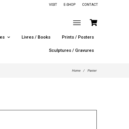
VISIT
E-SHOP
CONTACT
tes
Livres / Books
Prints / Posters
Sculptures / Gravures
Home
/
Panier