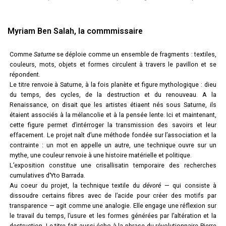
Myriam Ben Salah, la commmissaire
Comme
Saturne
se déploie comme un ensemble de fragments : textiles,
couleurs, mots, objets et formes circulent à travers le pavillon et se
répondent.
Le titre renvoie à Saturne, à la fois planète et figure mythologique : dieu
du temps, des cycles, de la destruction et du renouveau. A la
Renaissance, on disait que les artistes étiaent nés sous Saturne, ils
étaient associés à la mélancolie et à la pensée lente. Ici et maintenant,
cette figure permet d’intérroger la transmission des savoirs et leur
effacement. Le projet naît d’une méthode fondée sur l’association et la
contrainte : un mot en appelle un autre, une technique ouvre sur un
mythe, une couleur renvoie à une histoire matérielle et politique.
L’exposition constitue une crisallisatin temporaire des recherches
cumulatives d’Yto Barrada.
Au coeur du projet, la technique textile du
dévoré
— qui consiste à
dissoudre certains fibres avec de l’acide pour créer des motifs par
transparence — agit comme une analogie. Elle engage une réflexion sur
le travail du temps, l’usure et les formes générées par l’altération et la
destruction. Le titre fait aussi écho à la phrase du révolutionnaire Pierre