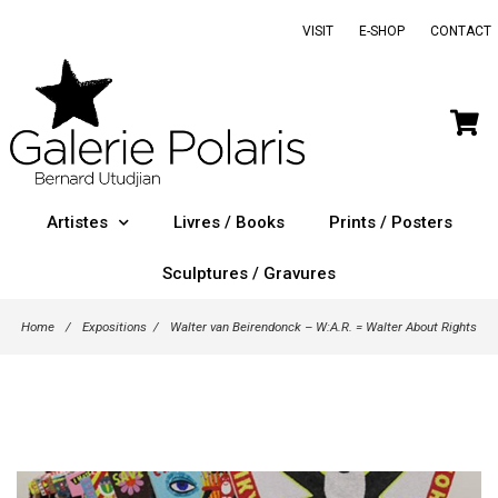
VISIT
E-SHOP
CONTACT
Artistes
Livres / Books
Prints / Posters
Sculptures / Gravures
Home
/
Expositions
/
Walter van Beirendonck – W:A.R. = Walter About Rights