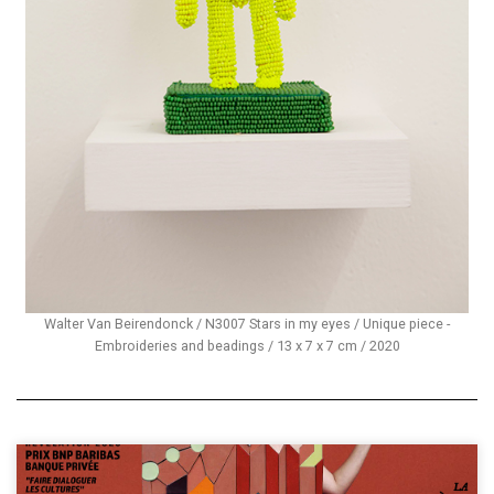
Walter Van Beirendonck / N3007 Stars in my eyes / Unique piece -
Embroideries and beadings / 13 x 7 x 7 cm / 2020