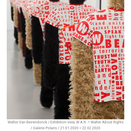
Walter Van Beirendonck / Exhibition view, W:A.R. = Walter About Rights
/ Galerie Polaris / 21.01.2020 > 22.02.2020