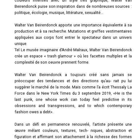
couleurs intenses avec un style très graphique, Walter Van
Beirendonck puise son inspiration dans de nombreuses sources :
politique, écologie, musique, littérature, sexualité…
Walter Van Beirendonck apporte une importance équivalente à sa
production et à sa recherche. Mutations et greffes vestimentaires
appliquées aux corps font entrer le spectateur dans un univers
unique.
Tel Le musée imaginaire d’André Malraux, Walter Van Beirendonck
crée un espace « trash glamour » où les facettes multiples et la
complexité de son oeuvre prennent forme.
Walter Van Beirendonck a toujours créé sans jamais se
préoccuper des tendances et des directions qu’au- rait pu lui
suggérer le marché de la mode. Mais comme l’a écrit Thessaly La
Force dans le New York Times du 3 septembre 2019, «He is the
last punk, one whose work can today feel predictive in its
obsessions and transgressions, and to which contemporary
fashion owes a debt».
Dans un défi en permanence renouvelé, l’artiste présente une
œuvre mêlant couleurs, textures, tech- niques, abstraction et
figuration et affirmant son attachement à la richesse des formes