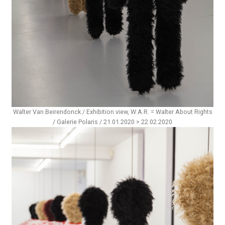
Walter Van Beirendonck / Exhibition view, W:A.R. = Walter About Rights
/ Galerie Polaris / 21.01.2020 > 22.02.2020