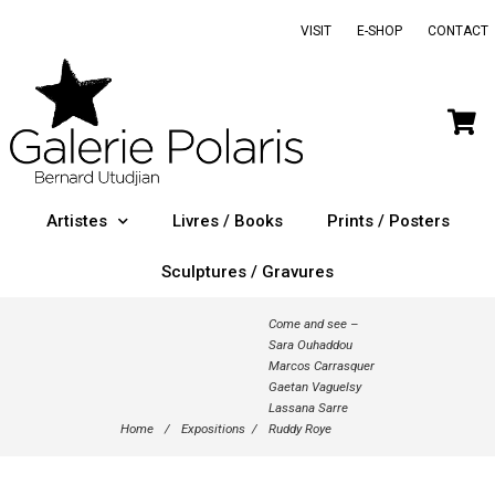
VISIT
E-SHOP
CONTACT
Artistes
Livres / Books
Prints / Posters
Sculptures / Gravures
Come and see –
Sara Ouhaddou
Marcos Carrasquer
Gaetan Vaguelsy
Lassana Sarre
Home
/
Expositions
/
Ruddy Roye