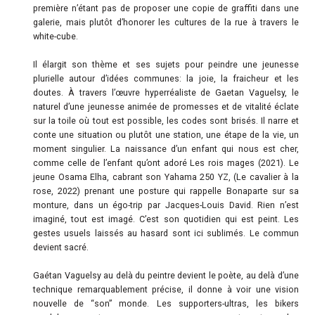
première n’étant pas de proposer une copie de graffiti dans une
galerie, mais plutôt d’honorer les cultures de la rue à travers le
white-cube.
Il élargit son thème et ses sujets pour peindre une jeunesse
plurielle autour d’idées communes: la joie, la fraicheur et les
doutes. À travers l’œuvre hyperréaliste de Gaetan Vaguelsy, le
naturel d’une jeunesse animée de promesses et de vitalité éclate
sur la toile où tout est possible, les codes sont brisés. Il narre et
conte une situation ou plutôt une station, une étape de la vie, un
moment singulier. La naissance d’un enfant qui nous est cher,
comme celle de l’enfant qu’ont adoré Les rois mages (2021). Le
jeune Osama Elha, cabrant son Yahama 250 YZ, (Le cavalier à la
rose, 2022) prenant une posture qui rappelle Bonaparte sur sa
monture, dans un égo-trip par Jacques-Louis David. Rien n’est
imaginé, tout est imagé. C’est son quotidien qui est peint. Les
gestes usuels laissés au hasard sont ici sublimés. Le commun
devient sacré.
Gaétan Vaguelsy au delà du peintre devient le poète, au delà d’une
technique remarquablement précise, il donne à voir une vision
nouvelle de “son” monde. Les supporters-ultras, les bikers