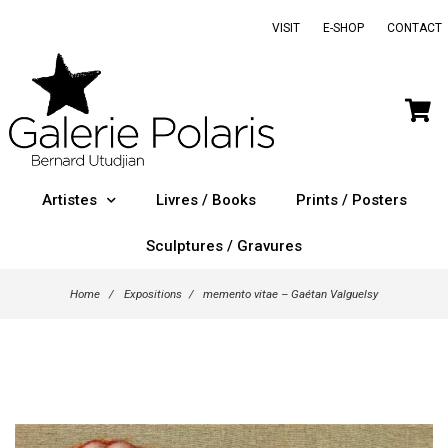
VISIT
E-SHOP
CONTACT
Artistes
Livres / Books
Prints / Posters
Sculptures / Gravures
Home
/
Expositions
/
memento vitae – Gaétan Valguelsy