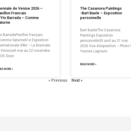
iennale de Venise 2026 –
The Casanova Paintings
avillon Francais
-Bart Baele – Exposition
 Yto Barrada – Comme
personnelle
aturne
Bart BaeleThe Casanova
to BarradaPavillon français
Paintings Exposition
 Comme Saturne61e Exposition
personnelle30 avril au 31 mai
ternationale d’Art – La Biennale
2026 Vue d’exposition – Photo
i Venezia9 mai au 22 novembre
Younes Lagrouni
026 Sous
READ MORE »
AD MORE »
« Previous
Next »