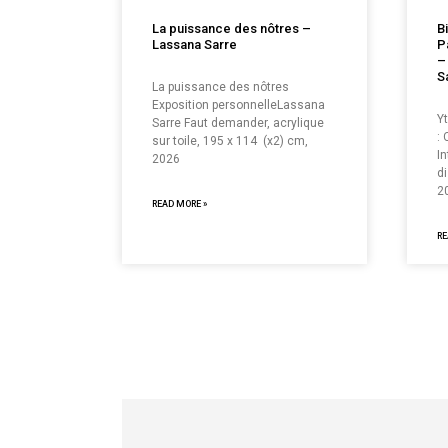
La puissance des nôtres –
B
Lassana Sarre
P
–
S
La puissance des nôtres
Exposition personnelleLassana
Y
Sarre Faut demander, acrylique
:
sur toile, 195 x 114 (x2) cm,
In
2026
d
2
READ MORE »
RE