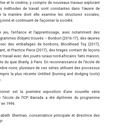
phie et le cinéma, y compris de nouveaux travaux explorant
es méthodes de travail sont constantes dans l’œuvre de
 la manière dont elle examine les structures sociales,
façonné et continuent de façonner la société.
le jeu, l’enfance et l’apprentissage, avec notamment des
ogrammes d’objets trouvés – Bonbon (2016-17), des œuvres
 avec des emballages de bonbons, Blockhead Toy (2017),
nt, et Practice Piece (2017), des tirages contact de leçons
 travail avec des jouets ruraux nord-africains faits maison,
e du quai Branly, à Paris. En reconnaissance de l’école de
mbre noire, plusieurs de ces séries utilisent des processus
mpris la plus récente Untitled (burning and dodging tools)
.
ionist est la première exposition d’une nouvelle série
 l’école de l’ICP. Barrada a été diplômée du programme
P en 1996.
sabeth Sherman, conservatrice principale et directrice des
P.