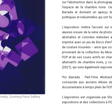
sur l’abstraction dans la photogra
l’espace de la chambre noire. C
Barrada et donnent un aperçu de
politiques et industrielles qui ont 
L’exposition mettra l’accent sur 
œuvres issues de la série de phot
abstraites et colorées réalisées
imprimé avec un jeu de blocs d’enfa
de couture trouvées – ainsi que son
provenant de la collection du Musé
l’ICP et de ses cours actifs en cha
alternatifs de chambre noire, y co
(2021), qui sera également exposée
Yto Barrada : Part-Time Abstract
consacrée aux anciens élèves de
documentaire à temps plein de l’IC
rrada, Courtesy Pace Gallery
L’exposition est organisée par Eli
expositions et des collections à l’IC