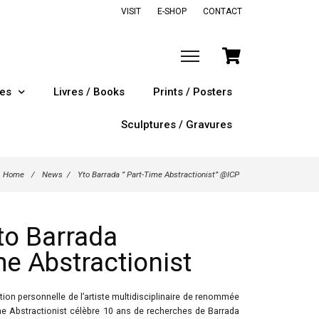
VISIT
E-SHOP
CONTACT
tes
Livres / Books
Prints / Posters
Sculptures / Gravures
Home
/
News
/
Yto Barrada ” Part-Time Abstractionist” @ICP
to Barrada
me Abstractionist
ition personnelle de l’artiste multidisciplinaire de renommée
ime Abstractionist célèbre 10 ans de recherches de Barrada