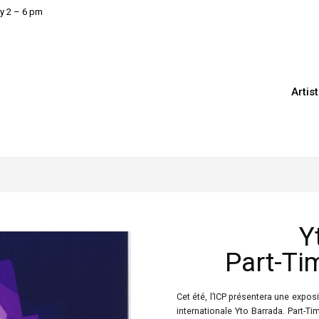
y 2 – 6 pm
Artis
Y
Part-Ti
Cet été, l’ICP présentera une expos
internationale Yto Barrada. Part-T