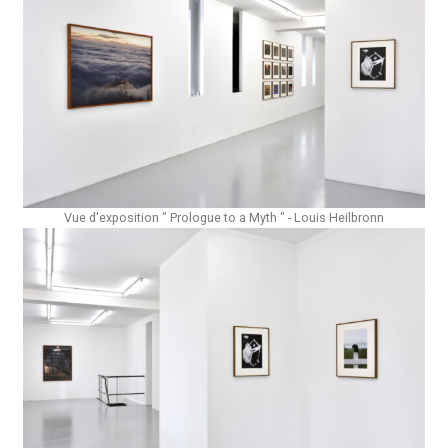
Vue d'exposition " Prologue to a Myth " - Louis Heilbronn​