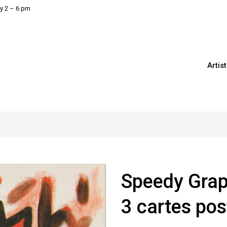
y 2 – 6 pm
Artis
Speedy Grap
3 cartes pos