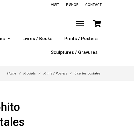
VISIT
E-SHOP
CONTACT
tes
Livres / Books
Prints / Posters
Sculptures / Gravures
Home
/
Produits
/
Prints / Posters
/
3 cartes postales
hito
tales