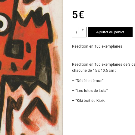
5
€
+
Ajouter au panier
-
Réédition en 100 exemplaires
Réédition en 100 exemplaires de 3 c
chacune de 15 x 10,5 cm :
– “Dédé le démon”
– “Les lolos de Lola”
– “Kiki boit du Kipik