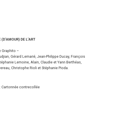
 (D’AMOUR) DE L’ART
y Graphito –
djian, Gérard Lemarié, Jean-Philippe Ducay, François
 Stéphanie Lemoine, Alain, Claudie et Yann Berthéas,
reau, Christophe Rioli et Stéphanie Pioda.
re: Cartonnée contrecollée