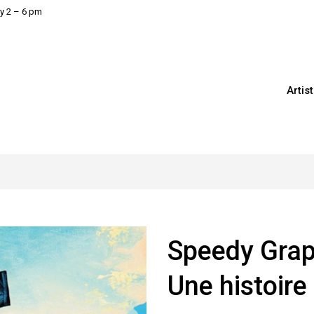
y 2 – 6 pm
Artis
Speedy Grap
Une histoire 