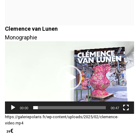
Clemence van Lunen
Monographie
L
e
c
t
e
u
r
v
i
d
é
00:00
00:47
o
https://galeriepolaris.fr/wp-content/uploads/2025/02/clemence-
video.mp4
€
39