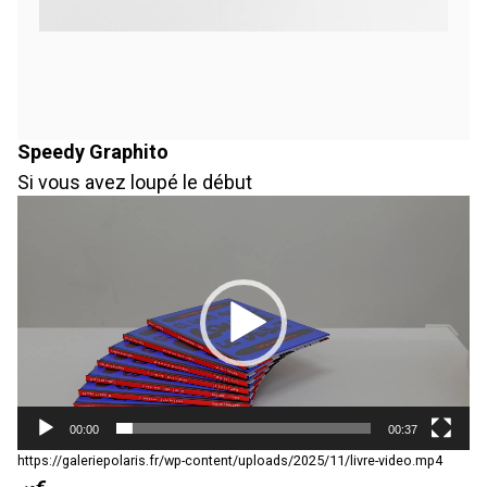
Speedy Graphito
Si vous avez loupé le début
L
e
c
t
e
u
r
v
i
d
é
00:00
00:37
o
https://galeriepolaris.fr/wp-content/uploads/2025/11/livre-video.mp4