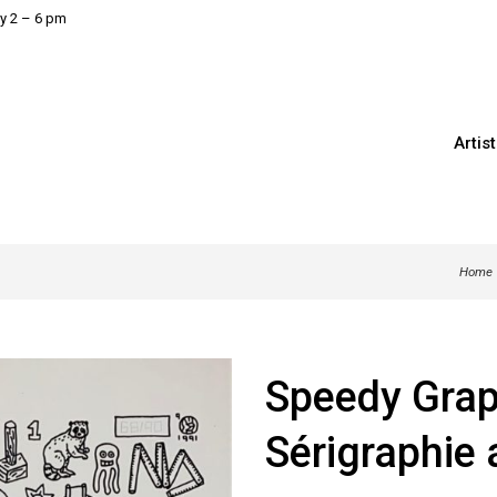
y 2 – 6 pm
Artis
Home
Speedy Grap
Sérigraphie