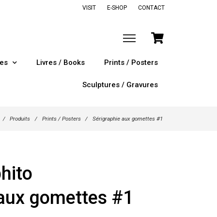
VISIT
E-SHOP
CONTACT
tes
Livres / Books
Prints / Posters
Sculptures / Gravures
/
Produits
/
Prints / Posters
/
Sérigraphie aux gomettes #1
hito
 aux gomettes #1