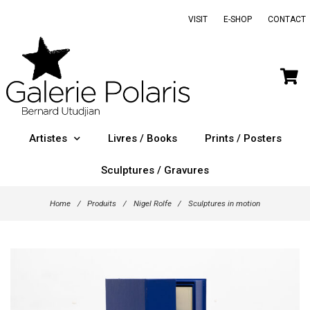
VISIT
E-SHOP
CONTACT
Artistes
Livres / Books
Prints / Posters
Sculptures / Gravures
Home
/
Produits
/
Nigel Rolfe
/
Sculptures in motion